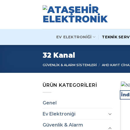
Skip
to
content
EV ELEKTRONIĞI
TEKNIK SERV
32 Kanal
GÜVENLIK & ALARM SISTEMLERI
/
AHD KAYIT CIHA
ÜRÜN KATEGORILERI
İnd
Genel
Ev Elektroniği
Güvenlik & Alarm