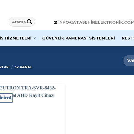
Ara:
INFO@ATASEHIRELEKTRONIK.CO
IS HIZMETLERI
GÜVENLIK KAMERASI SISTEMLERI
REST
ZLARI
/
32 KANAL
irim!