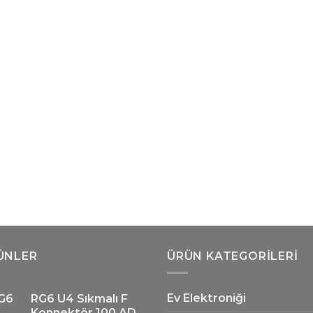
ÜNLER
ÜRÜN KATEGORILERI
Ev Elektroniği
RG6 U4 Sıkmalı F
Konnektör 100 AD