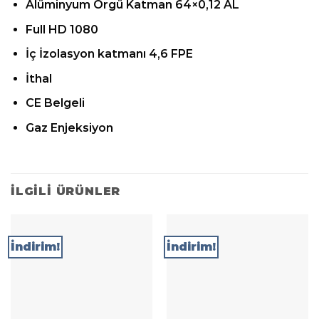
Alüminyum Örgü Katman 64×0,12 AL
Full HD 1080
İç İzolasyon katmanı 4,6 FPE
İthal
CE Belgeli
Gaz Enjeksiyon
İLGILI ÜRÜNLER
İndirim!
İndirim!