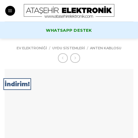
Skip
to
content
WHATSAPP DESTEK
EV ELEKTRONIĞI
/
UYDU SISTEMLERI
/
ANTEN KABLOSU
İndirim!