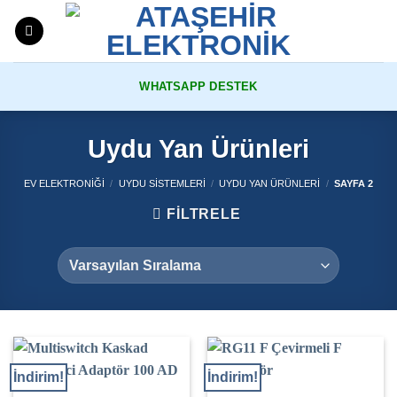
Skip
to
content
WHATSAPP DESTEK
Uydu Yan Ürünleri
EV ELEKTRONIĞI
/
UYDU SISTEMLERI
/
UYDU YAN ÜRÜNLERI
/
SAYFA 2
FILTRELE
İndirim!
İndirim!