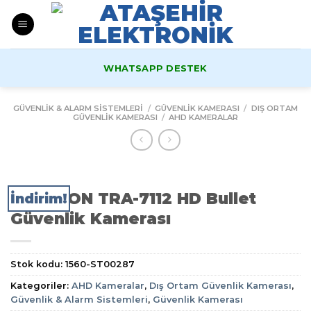
Skip
to
content
WHATSAPP DESTEK
GÜVENLIK & ALARM SISTEMLERI
/
GÜVENLIK KAMERASI
/
DIŞ ORTAM
GÜVENLIK KAMERASI
/
AHD KAMERALAR
NEUTRON TRA-7112 HD Bullet
İndirim!
Güvenlik Kamerası
Stok kodu:
1560-ST00287
Kategoriler:
AHD Kameralar
,
Dış Ortam Güvenlik Kamerası
,
Güvenlik & Alarm Sistemleri
,
Güvenlik Kamerası