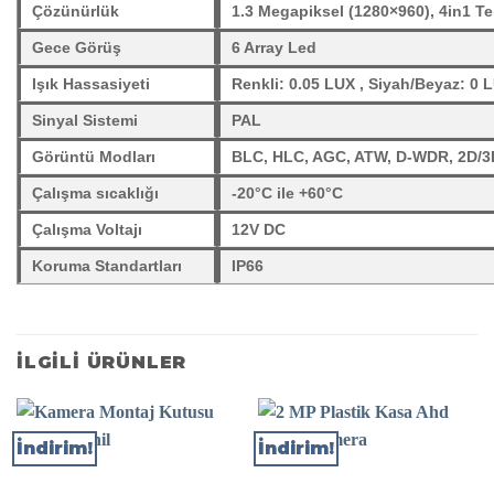
Çözünürlük
1.3 Megapiksel (1280×960), 4in1 Te
Gece Görüş
6 Array Led
Işık Hassasiyeti
Renkli: 0.05 LUX , Siyah/Beyaz: 0 
Sinyal Sistemi
PAL
Görüntü Modları
BLC, HLC, AGC, ATW, D-WDR, 2D/3
Çalışma sıcaklığı
-20°C ile +60°C
Çalışma Voltajı
12V DC
Koruma Standartları
IP66
İLGILI ÜRÜNLER
İndirim!
İndirim!