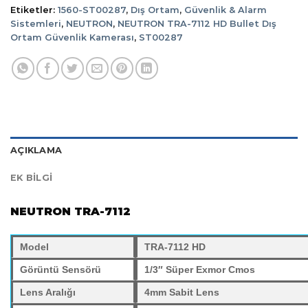
Etiketler:
1560-ST00287
,
Dış Ortam
,
Güvenlik & Alarm
Sistemleri
,
NEUTRON
,
NEUTRON TRA-7112 HD Bullet Dış
Ortam Güvenlik Kamerası
,
ST00287
AÇIKLAMA
EK BILGI
NEUTRON TRA-7112
Model
TRA-7112 HD
Görüntü Sensörü
1/3″ Süper Exmor Cmos
Lens Aralığı
4mm Sabit Lens